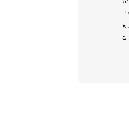
気
で
ま
る