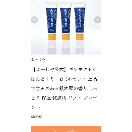
目次
よーじやさんのハンドクリーム一覧
4種類を使い比べた、個人的な感想
よーじや
【よーじや公式】ギンモクセイ
お気に入りの香りは、ココロを豊かにするよね
はんどくりーむ 3本セット 上品
さりげない香りを身にまとう、おしゃれ
で甘みのある銀木犀の香り しっ
とり 保湿 乾燥肌 ギフト プレゼ
ント
618092
Amazonで見る