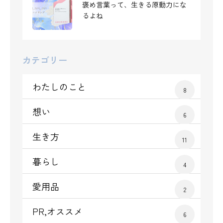
褒め言葉って、生きる原動力にな
一番しんどかった「かつての自
るよね
分」に、今かけたい言葉
カテゴリー
わたしのこと
8
想い
6
生き方
11
暮らし
4
愛用品
2
PR,オススメ
6