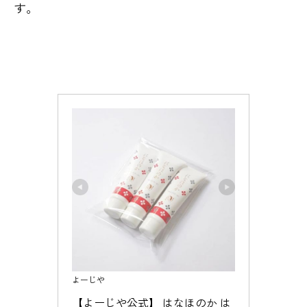
す。
よーじや
【よーじや公式】 はなほのか は