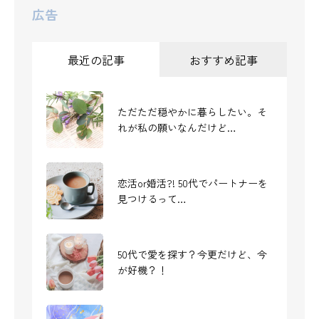
広告
最近の記事
おすすめ記事
ただただ穏やかに暮らしたい。そ
50代、スキルなし、キャリアな
れが私の願いなんだけど…
し、独身女の挑戦
恋活or婚活?! 50代でパートナーを
特別感を味わえる、ワンランク上
見つけるって…
のお取り寄せグルメ
50代で愛を探す？今更だけど、今
敏感で生きづらい…。受け止める
が好機？！
ことで強みとなるよ