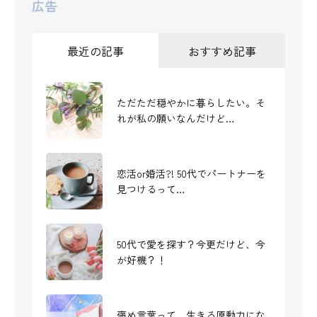
広告
最近の記事
おすすめ記事
ただただ穏やかに暮らしたい。そ
よーじやさんのハンドクリーム
れが私の願いなんだけど…
「はなほのか」を購入しました
恋活or婚活?! 50代でパートナーを
よーじやさんのハンドクリーム 4
見つけるって…
種類を使い比べてみました
50代で愛を探す？今更だけど、今
50代、スキルなし、キャリアな
が好機？！
し、独身女の挑戦
褒め言葉って、生きる原動力にな