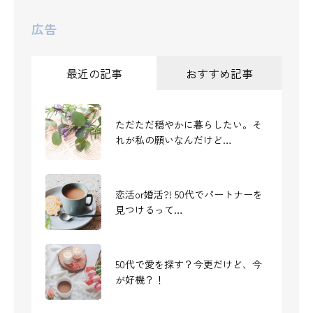
広告
最近の記事
おすすめ記事
ただただ穏やかに暮らしたい。そ
自分に対して「ラブレター」って
れが私の願いなんだけど…
書いたことある？
恋活or婚活?! 50代でパートナーを
当たり前になって忘れがちだけ
見つけるって…
ど、感謝って大切だよね
50代で愛を探す？今更だけど、今
癒しと浄化を日常に…。お香でつ
が好機？！
くる50代からの心のリセット時間