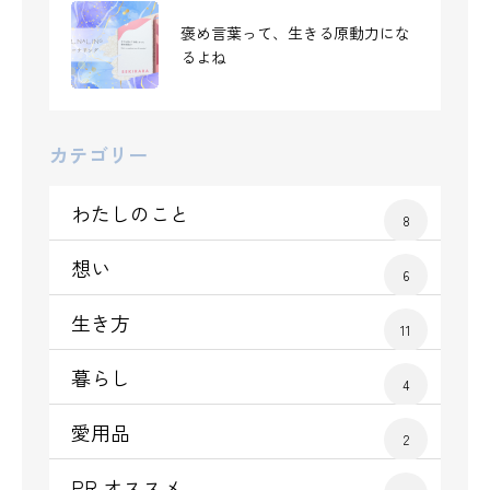
褒め言葉って、生きる原動力にな
るよね
50代独女 孤独とどう向き合う?
カテゴリー
わたしのこと
8
想い
6
生き方
11
暮らし
4
愛用品
2
PR,オススメ